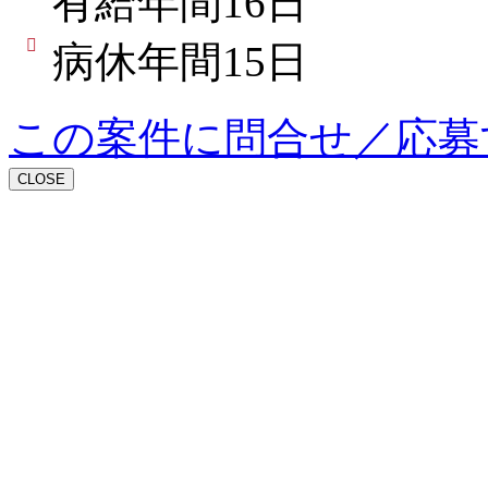
有給年間16日
病休年間15日
この案件に問合せ／応募
CLOSE