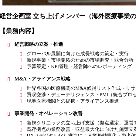
経営企画室 立ち上げメンバー（海外医療事業の
【業務内容】
経営戦略の立案・推進
グローバル展開に向けた成長戦略の策定・実行
新規事業・市場開拓のための市場調査・競合分析
予算策定・KPI管理・経営陣へのレポーティング
M&A・アライアンス戦略
世界各国の医療機関のM&A候補リスト作成・リサ
買収交渉・デューデリジェンス・PMI（統合プロ
現地医療機関との提携・アライアンス推進
事業開発・オペレーション改善
新規クリニックの立ち上げ支援（拠点選定、運営
既存拠点の業務改善・収益最大化に向けた施策立
DX（デジタル化）推進による業務効率化・患者