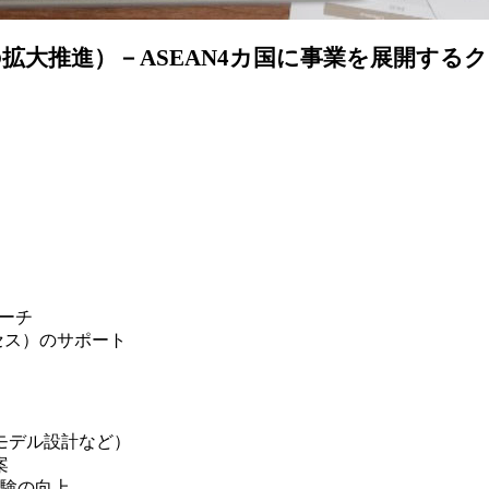
拡大推進）－ASEAN4カ国に事業を展開する
ーチ
セス）のサポート
モデル設計など）
案
体験の向上